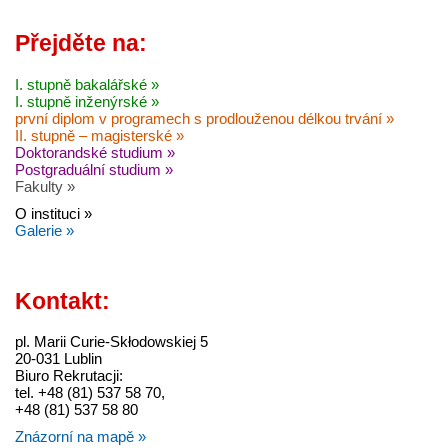
Přejděte na:
I. stupně bakalářské »
I. stupně inženýrské »
první diplom v programech s prodlouženou délkou trvání »
II. stupně – magisterské »
Doktorandské studium »
Postgraduální studium »
Fakulty »
O instituci »
Galerie »
Kontakt:
pl. Marii Curie-Skłodowskiej 5
20-031 Lublin
Biuro Rekrutacji:
tel. +48 (81) 537 58 70,
+48 (81) 537 58 80
Znázorní na mapě »