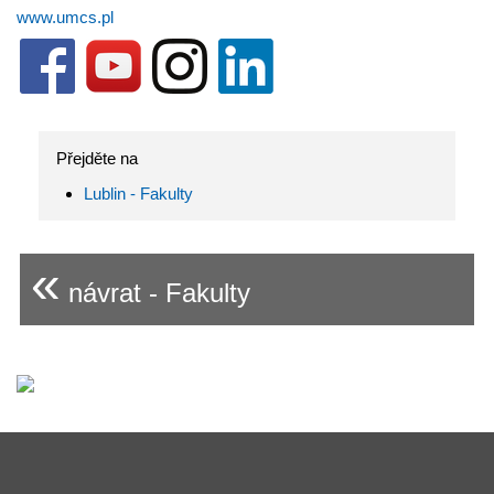
www.umcs.pl
Přejděte na
Lublin - Fakulty
«
návrat - Fakulty