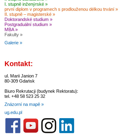
I. stupně inženýrské »
první diplom v programech s prodlouženou délkou trvání »
II. stupně – magisterské »
Doktorandské studium »
Postgraduální studium »
MBA »
Fakulty »
Galerie »
Kontakt:
ul. Marii Janion 7
80-309 Gdańsk
Biuro Rekrutacji (budynek Rektoratu):
tel. +48 58 523 25 32
Znázorní na mapě »
ug.edu.pl