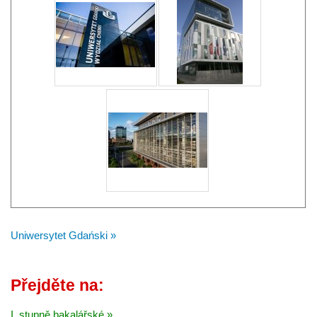
Uniwersytet Gdański »
Přejděte na:
I. stupně bakalářské »