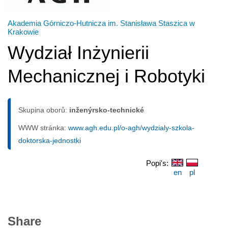
Akademia Górniczo-Hutnicza im. Stanisława Staszica w
Krakowie
Wydział Inżynierii
Mechanicznej i Robotyki
Skupina oborů:
inženýrsko-technické
WWW stránka:
www.agh.edu.pl/o-agh/wydzialy-szkola-
doktorska-jednostki
Popi's:
en
pl
Share