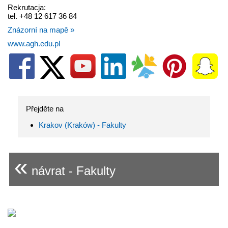
Rekrutacja:
tel. +48 12 617 36 84
Znázorní na mapě »
www.agh.edu.pl
Přejděte na
Krakov (Kraków) - Fakulty
«
návrat - Fakulty