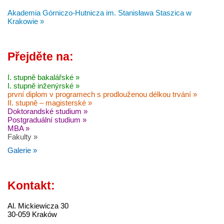
Akademia Górniczo-Hutnicza im. Stanisława Staszica w
Krakowie »
Přejděte na:
I. stupně bakalářské »
I. stupně inženýrské »
první diplom v programech s prodlouženou délkou trvání »
II. stupně – magisterské »
Doktorandské studium »
Postgraduální studium »
MBA »
Fakulty »
Galerie »
Kontakt:
Al. Mickiewicza 30
30-059 Kraków