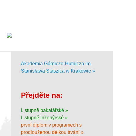
Akademia Górniczo-Hutnicza im.
Stanisława Staszica w Krakowie »
Přejděte na:
I. stupně bakalářské »
I. stupně inženýrské »
první diplom v programech s
prodlouženou délkou trvání »