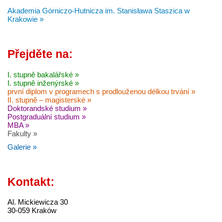
Akademia Górniczo-Hutnicza im. Stanisława Staszica w
Krakowie »
Přejděte na:
I. stupně bakalářské »
I. stupně inženýrské »
první diplom v programech s prodlouženou délkou trvání »
II. stupně – magisterské »
Doktorandské studium »
Postgraduální studium »
MBA »
Fakulty »
Galerie »
Kontakt:
Al. Mickiewicza 30
30-059 Kraków