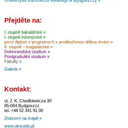
Uniwersytet Kazimierza Wielkiego w Bydgoszczy »
Přejděte na:
I. stupně bakalářské »
I. stupně inženýrské »
první diplom v programech s prodlouženou délkou trvání »
II. stupně – magisterské »
Doktorandské studium »
Postgraduální studium »
Fakulty »
Galerie »
Kontakt:
ul. J. K. Chodkiewicza 30
85-064 Bydgoszcz
tel. +48 52 341 91 00
Znázorní na mapě »
www.ukw.edu.pl