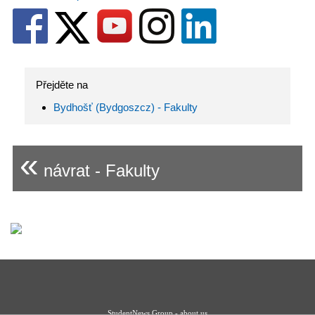
Přejděte na
Bydhošť (Bydgoszcz) - Fakulty
«
návrat - Fakulty
StudentNews Group - about us