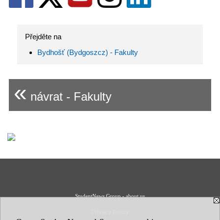
Přejděte na
Bydhošť (Bydgoszcz) - Fakulty
«
návrat - Fakulty
StudentNews Group - about us
Privacy Policy