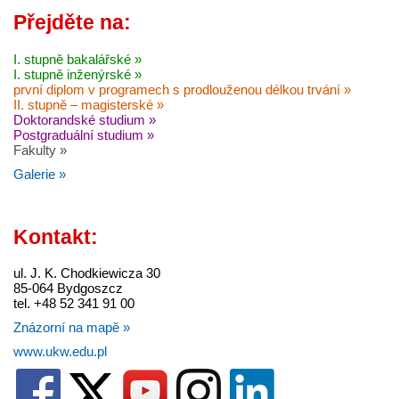
Přejděte na:
I. stupně bakalářské »
I. stupně inženýrské »
první diplom v programech s prodlouženou délkou trvání »
II. stupně – magisterské »
Doktorandské studium »
Postgraduální studium »
Fakulty »
Galerie »
Kontakt:
ul. J. K. Chodkiewicza 30
85-064 Bydgoszcz
tel. +48 52 341 91 00
Znázorní na mapě »
www.ukw.edu.pl