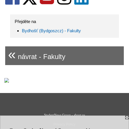
Přejděte na
Bydhošť (Bydgoszcz) - Fakulty
«
návrat - Fakulty
StudentNews Group - about us
Privacy Policy