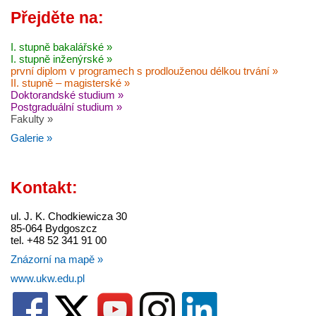
Přejděte na:
I. stupně bakalářské »
I. stupně inženýrské »
první diplom v programech s prodlouženou délkou trvání »
II. stupně – magisterské »
Doktorandské studium »
Postgraduální studium »
Fakulty »
Galerie »
Kontakt:
ul. J. K. Chodkiewicza 30
85-064 Bydgoszcz
tel. +48 52 341 91 00
Znázorní na mapě »
www.ukw.edu.pl