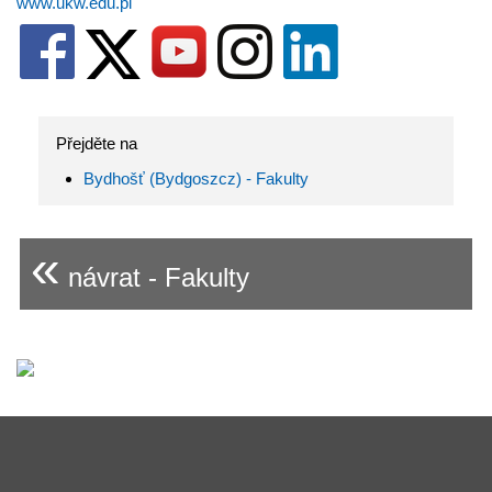
www.ukw.edu.pl
Přejděte na
Bydhošť (Bydgoszcz) - Fakulty
«
návrat - Fakulty