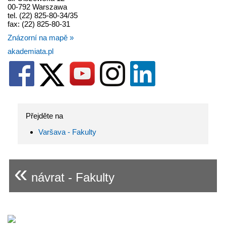
00-792 Warszawa
tel. (22) 825-80-34/35
fax: (22) 825-80-31
Znázorní na mapě »
akademiata.pl
Přejděte na
Varšava - Fakulty
«
návrat - Fakulty