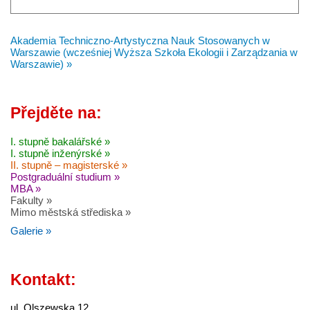
Akademia Techniczno-Artystyczna Nauk Stosowanych w
Warszawie (wcześniej Wyższa Szkoła Ekologii i Zarządzania w
Warszawie) »
Přejděte na:
I. stupně bakalářské »
I. stupně inženýrské »
II. stupně – magisterské »
Postgraduální studium »
MBA »
Fakulty »
Mimo městská střediska »
Galerie »
Kontakt:
ul. Olszewska 12