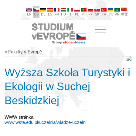
EN
CS
DE
ES
FR
HU
IT
PL
PT
РУ
SK
TR
УК
AR
中文
« Fakulty v Evropě
Wyższa Szkoła Turystyki i
Ekologii w Suchej
Beskidzkiej
WWW stránka:
www.wste.edu.pl/uczelnia/wladze-uczelni