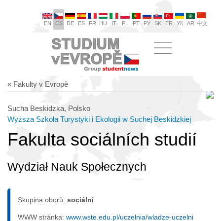
EN
CS
DE
ES
FR
HU
IT
PL
PT
РУ
SK
TR
УК
AR
中文
« Fakulty v Evropě
Sucha Beskidzka, Polsko
Wyższa Szkoła Turystyki i Ekologii w Suchej Beskidzkiej
Fakulta sociálních studií
Wydział Nauk Społecznych
Skupina oborů:
sociální
WWW stránka:
www.wste.edu.pl/uczelnia/wladze-uczelni