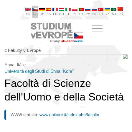
EN
CS
DE
ES
FR
HU
IT
PL
PT
РУ
SK
TR
УК
AR
中文
« Fakulty v Evropě
Enna, Itálie
Università degli Studi di Enna "Kore"
Facoltà di Scienze
dell'Uomo e della Società
WWW stránka:
www.unikore.it/index.php/facolta