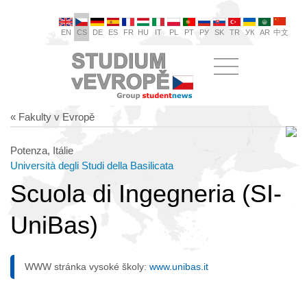
EN
CS
DE
ES
FR
HU
IT
PL
PT
РУ
SK
TR
УК
AR
中文
« Fakulty v Evropě
Potenza, Itálie
Università degli Studi della Basilicata
Scuola di Ingegneria (SI-
UniBas)
WWW stránka vysoké školy:
www.unibas.it