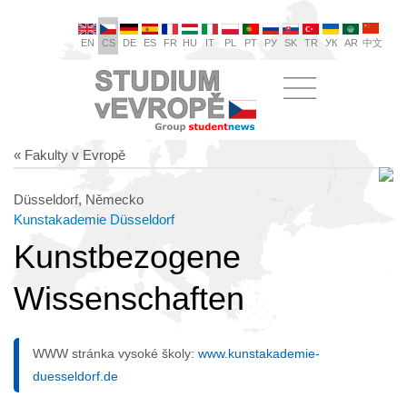
EN
CS
DE
ES
FR
HU
IT
PL
PT
РУ
SK
TR
УК
AR
中文
« Fakulty v Evropě
Düsseldorf, Německo
Kunstakademie Düsseldorf
Kunstbezogene
Wissenschaften
WWW stránka vysoké školy:
www.kunstakademie-
duesseldorf.de