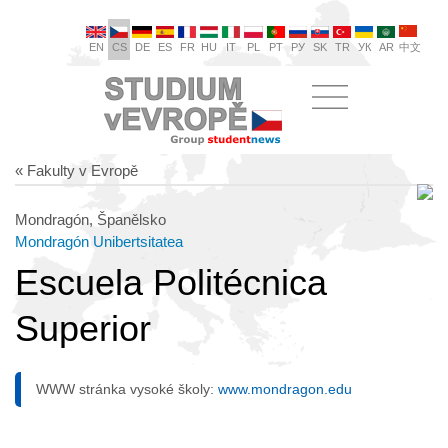
EN
CS
DE
ES
FR
HU
IT
PL
PT
РУ
SK
TR
УК
AR
中文
« Fakulty v Evropě
Mondragón, Španělsko
Mondragón Unibertsitatea
Escuela Politécnica
Superior
WWW stránka vysoké školy:
www.mondragon.edu