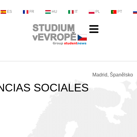
ES
FR
HU
IT
PL
PT
Madrid, Španělsko
NCIAS SOCIALES