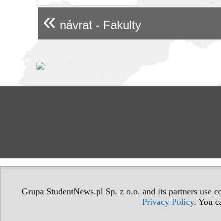
«
návrat - Fakulty
Grupa StudentNews.pl Sp. z o.o. and its partners use co
Privacy Policy
. You c