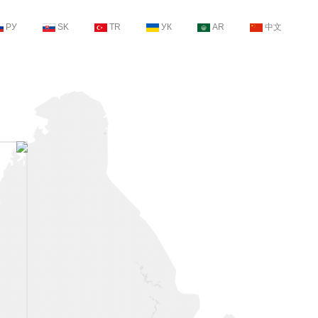
РУ
SK
TR
УК
AR
中文