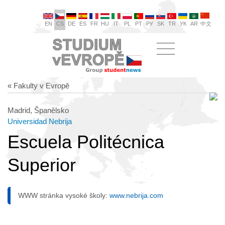
EN
CS
DE
ES
FR
HU
IT
PL
PT
РУ
SK
TR
УК
AR
中文
« Fakulty v Evropě
Madrid, Španělsko
Universidad Nebrija
Escuela Politécnica
Superior
WWW stránka vysoké školy:
www.nebrija.com