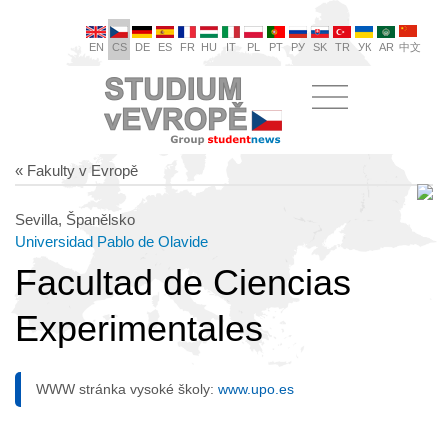
EN
CS
DE
ES
FR
HU
IT
PL
PT
РУ
SK
TR
УК
AR
中文
« Fakulty v Evropě
Sevilla, Španělsko
Universidad Pablo de Olavide
Facultad de Ciencias
Experimentales
WWW stránka vysoké školy:
www.upo.es