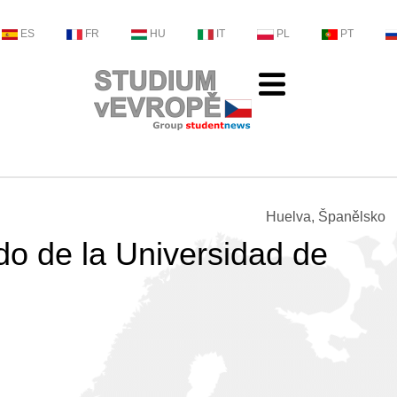
ES
FR
HU
IT
PL
PT
Huelva, Španělsko
o de la Universidad de