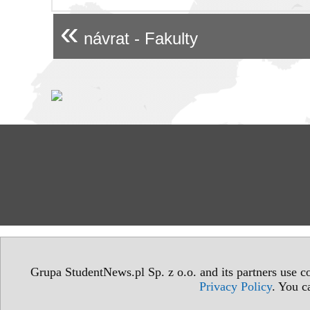
«
návrat - Fakulty
Grupa StudentNews.pl Sp. z o.o. and its partners use co
Privacy Policy
. You c