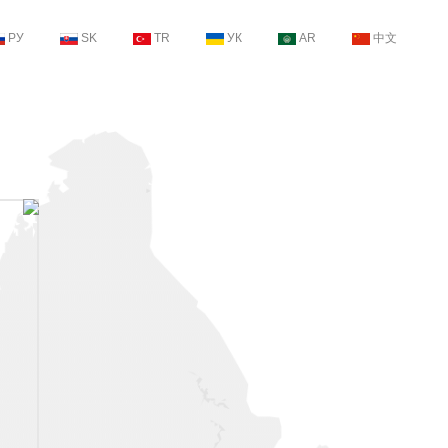
РУ
SK
TR
УК
AR
中文