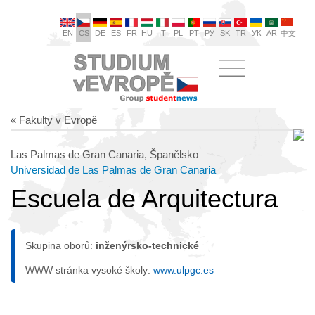
EN
CS
DE
ES
FR
HU
IT
PL
PT
РУ
SK
TR
УК
AR
中文
« Fakulty v Evropě
Las Palmas de Gran Canaria, Španělsko
Universidad de Las Palmas de Gran Canaria
Escuela de Arquitectura
Skupina oborů:
inženýrsko-technické
WWW stránka vysoké školy:
www.ulpgc.es