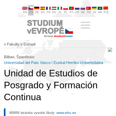
EN
CS
DE
ES
FR
HU
IT
PL
PT
РУ
SK
TR
УК
AR
中文
« Fakulty v Evropě
Bilbao, Španělsko
Universidad del País Vasco / Euskal Herriko Unibertsitatea
Unidad de Estudios de
Posgrado y Formación
Continua
WWW stránka vysoké školy:
www.ehu.es