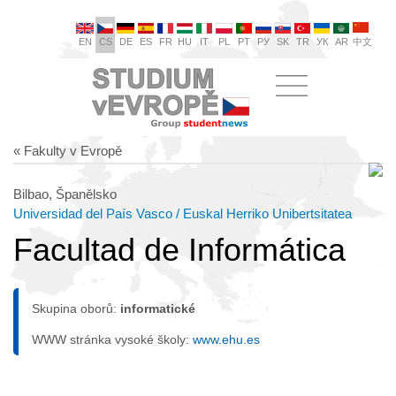
EN
CS
DE
ES
FR
HU
IT
PL
PT
РУ
SK
TR
УК
AR
中文
« Fakulty v Evropě
Bilbao, Španělsko
Universidad del País Vasco / Euskal Herriko Unibertsitatea
Facultad de Informática
Skupina oborů:
informatické
WWW stránka vysoké školy:
www.ehu.es