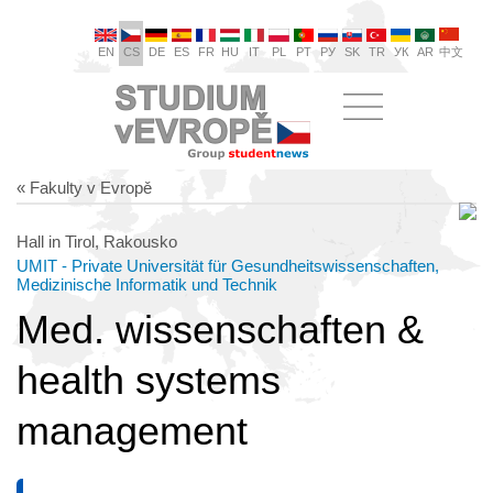
EN
CS
DE
ES
FR
HU
IT
PL
PT
РУ
SK
TR
УК
AR
中文
« Fakulty v Evropě
Hall in Tirol, Rakousko
UMIT - Private Universität für Gesundheitswissenschaften,
Medizinische Informatik und Technik
Med. wissenschaften &
health systems
management