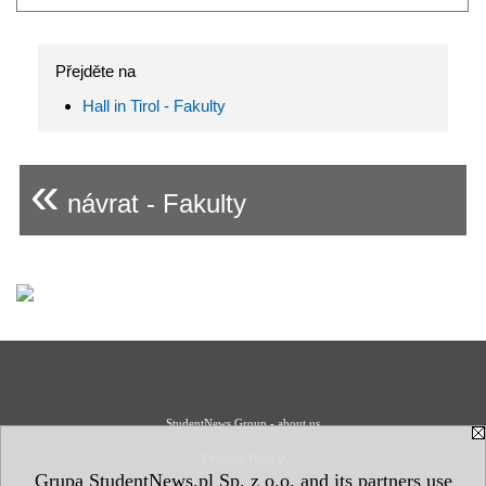
Přejděte na
Hall in Tirol - Fakulty
«
návrat - Fakulty
StudentNews Group - about us
Privacy Policy
Grupa StudentNews.pl Sp. z o.o. and its partners use