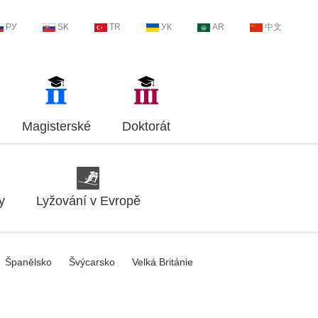
РУ
SK
TR
УК
AR
中文
Magisterské
Doktorát
y
Lyžování v Evropě
Španělsko
Švýcarsko
Velká Británie