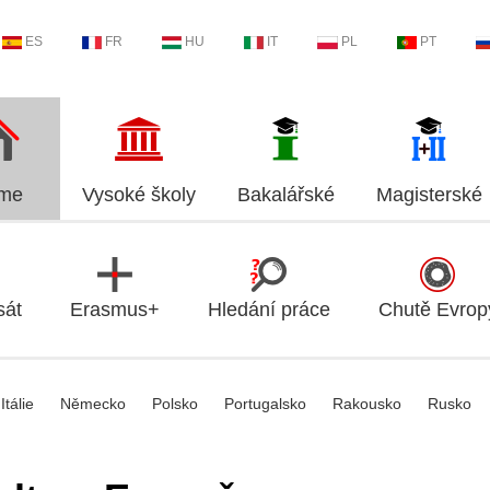
ES
FR
HU
IT
PL
PT
me
Vysoké školy
Bakalářské
Magisterské
sát
Erasmus+
Hledání práce
Chutě Evrop
Itálie
Německo
Polsko
Portugalsko
Rakousko
Rusko