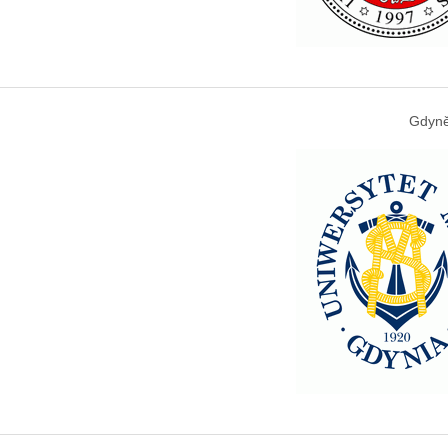
Gdyně