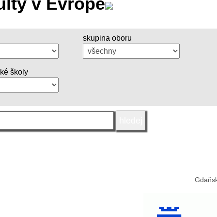
ulty v Evropě
skupina oboru
oké školy
Gdaňsk