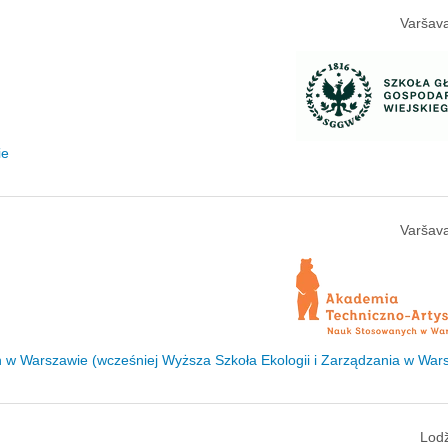
Varšava
ie
Varšava
w Warszawie (wcześniej Wyższa Szkoła Ekologii i Zarządzania w War
Lodž