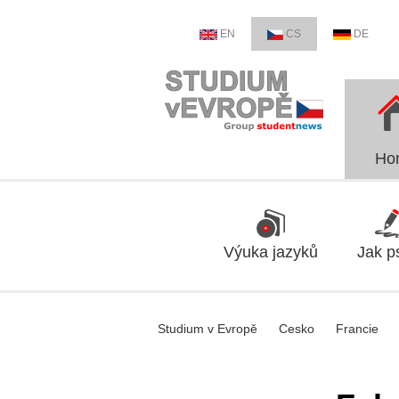
EN
CS
DE
Ho
Výuka jazyků
Jak p
Studium v Evropě
Cesko
Francie