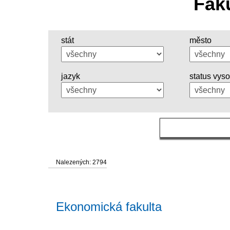
Fak
stát
město
jazyk
status vys
Nalezených: 2794
Ekonomická fakulta